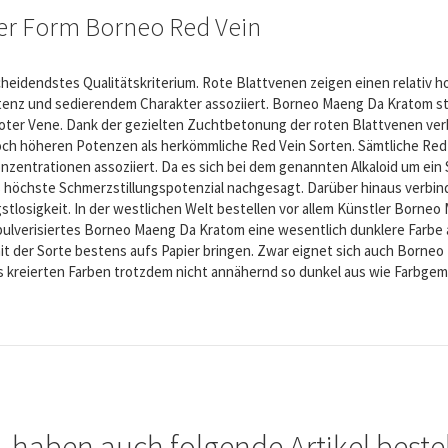
er Form Borneo Red Vein
cheidendstes Qualitätskriterium. Rote Blattvenen zeigen einen relativ h
otenz und sedierendem Charakter assoziiert. Borneo Maeng Da Kratom s
oter Vene. Dank der gezielten Zuchtbetonung der roten Blattvenen ver
ch höheren Potenzen als herkömmliche Red Vein Sorten. Sämtliche Red 
zentrationen assoziiert. Da es sich bei dem genannten Alkaloid um ein
s höchste Schmerzstillungspotenzial nachgesagt. Darüber hinaus verbin
tlosigkeit. In der westlichen Welt bestellen vor allem Künstler Borne
pulverisiertes Borneo Maeng Da Kratom eine wesentlich dunklere Farbe 
it der Sorte bestens aufs Papier bringen. Zwar eignet sich auch Borneo
aus kreierten Farben trotzdem nicht annähernd so dunkel aus wie Farbge
, haben auch folgende Artikel bestel