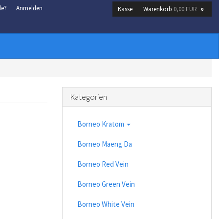
de?
Anmelden
Kasse
Warenkorb
0,00 EUR
0
Kategorien
Borneo Kratom
Borneo Maeng Da
Borneo Red Vein
Borneo Green Vein
Borneo White Vein