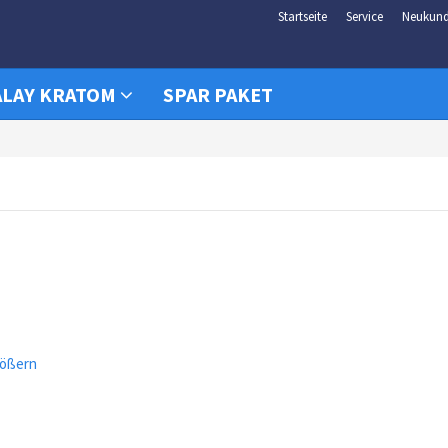
Startseite
Service
Neukun
LAY KRATOM
SPAR PAKET
rößern