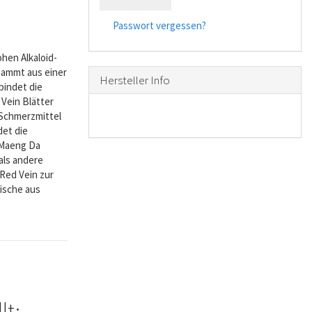
Passwort vergessen?
ohen Alkaloid-
tammt aus einer
Hersteller Info
bindet die
Vein Blätter
 Schmerzmittel
det die
o Maeng Da
als andere
 Red Vein zur
mische aus
lt: