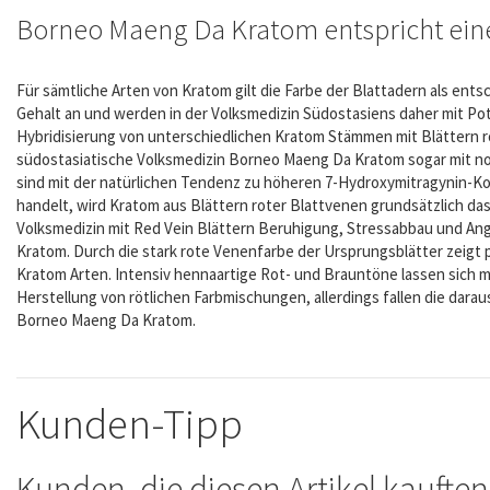
Borneo Maeng Da Kratom entspricht ein
Für sämtliche Arten von Kratom gilt die Farbe der Blattadern als ents
Gehalt an und werden in der Volksmedizin Südostasiens daher mit P
Hybridisierung von unterschiedlichen Kratom Stämmen mit Blättern r
südostasiatische Volksmedizin Borneo Maeng Da Kratom sogar mit no
sind mit der natürlichen Tendenz zu höheren 7-Hydroxymitragynin-Kon
handelt, wird Kratom aus Blättern roter Blattvenen grundsätzlich da
Volksmedizin mit Red Vein Blättern Beruhigung, Stressabbau und Angs
Kratom. Durch die stark rote Venenfarbe der Ursprungsblätter zeigt 
Kratom Arten. Intensiv hennaartige Rot- und Brauntöne lassen sich m
Herstellung von rötlichen Farbmischungen, allerdings fallen die dar
Borneo Maeng Da Kratom.
Kunden-Tipp
Kunden, die diesen Artikel kauften