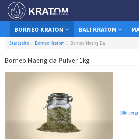
BORNEO KRATOM
BALI KRATOM
MA
Startseite
Borneo Kratom
Borneo Maeng Da
Borneo Maeng da Pulver 1kg
Bild verg