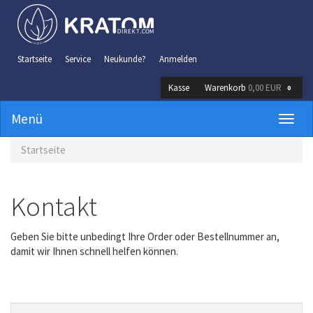
Startseite
Service
Neukunde?
Anmelden
Kasse
Warenkorb
0,00 EUR
0
Menü
Mobil
Navig
Startseite
Kontakt
Geben Sie bitte unbedingt Ihre Order oder Bestellnummer an,
damit wir Ihnen schnell helfen können.