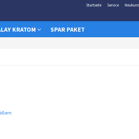
Startseite
Service
Neukun
LAY KRATOM
SPAR PAKET
rößern