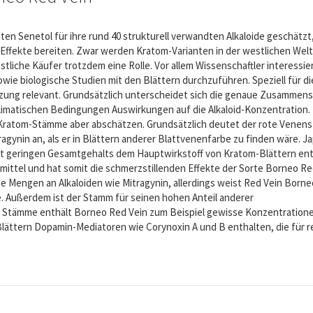
en Senetol für ihre rund 40 strukturell verwandten Alkaloide geschätzt,
 Effekte bereiten. Zwar werden Kratom-Varianten in der westlichen Welt
stliche Käufer trotzdem eine Rolle. Vor allem Wissenschaftler interessie
ie biologische Studien mit den Blättern durchzuführen. Speziell für d
ung relevant. Grundsätzlich unterscheidet sich die genaue Zusammen
limatischen Bedingungen Auswirkungen auf die Alkaloid-Konzentration.
 Kratom-Stämme aber abschätzen. Grundsätzlich deutet der rote Venen
gynin an, als er in Blättern anderer Blattvenenfarbe zu finden wäre. J
ist geringen Gesamtgehalts dem Hauptwirkstoff von Kratom-Blättern ent
zmittel und hat somit die schmerzstillenden Effekte der Sorte Borneo Re
e Mengen an Alkaloiden wie Mitragynin, allerdings weist Red Vein Born
 Außerdem ist der Stamm für seinen hohen Anteil anderer
 Stämme enthält Borneo Red Vein zum Beispiel gewisse Konzentratione
Blättern Dopamin-Mediatoren wie Corynoxin A und B enthalten, die für r