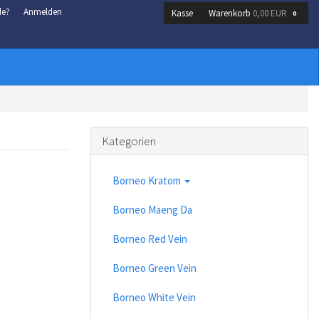
de?
Anmelden
Kasse
Warenkorb
0,00 EUR
0
Kategorien
Borneo Kratom
Borneo Maeng Da
Borneo Red Vein
Borneo Green Vein
Borneo White Vein