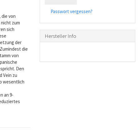
Passwort vergessen?
 die von
 nicht zum
ren sich
Hersteller Info
iese
setzung der
 Zumindest die
stamm von
apanische
spricht. Den
d Vein zu
eo wesentlich
n an 9-
eduziertes