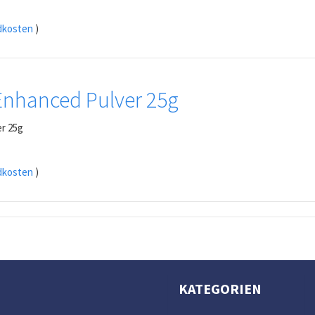
dkosten
)
 Enhanced Pulver 25g
er 25g
dkosten
)
KATEGORIEN