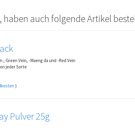
, haben auch folgende Artikel bestel
Pack
n ,-Green Vein, -Maeng da und -Red Vein
on jeder Sorte
dkosten
)
y Pulver 25g