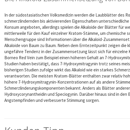
In der südostasiatischen Volksmedizin werden die Laubblätter des Rot
schmerzlindernden bis aktivierenden Eigenschaften unterschiedliche
Konsum angeboten, allerdings spielen die Alkaloide der Blätter für we
mittlerweile für den Kauf einzelner Kratom-Stämme, um chemische sow
Menschengruppe sind Informationen über die Alkaloid-Zusammensetz
Alkaloide von Baum zu Baum. Neben dem Erntezeitpunkt zeigen die k
ungefähre Tendenz in der Zusammensetzung lässt sich für einzelne
Borneo Red Vein zum Beispiel einen höheren Gehalt an 7-Hydroxymitra
Studien haben bestätigt, dass 7-Hydroxymitragynin trotz seines me
bisherigen Studien zufolge wirkt das Alkaloid wie ein starkes Schmer
verantworten. Die meisten Kratom-Blätter enthalten zwar relativ hoh
höhere 7-Hydroxymitragynin-Konzentrationen auf als andere Stämme.
Schmerzlinderungskomponenten bekannt. Anders als Blätter anderer
Hydroxycorynantheidin und Speciogynin. Darüber hinaus sind in den 
Angstempfinden und verbesserte Stimmung sorgen.